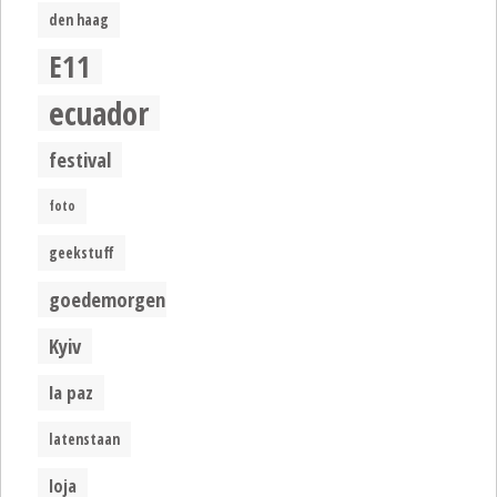
den haag
E11
ecuador
festival
foto
geekstuff
goedemorgen
Kyiv
la paz
latenstaan
loja