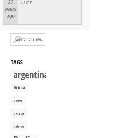
22
:o8)7:P
years
ago
TAGS
argentina
Aruba
banos
basszje
belarus