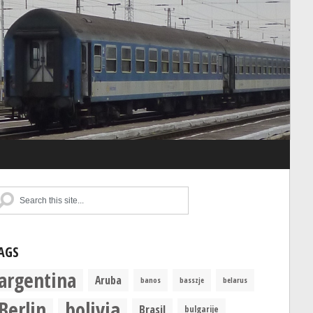
AGS
argentina
Aruba
banos
basszje
belarus
Berlin
bolivia
Brasil
bulgarije