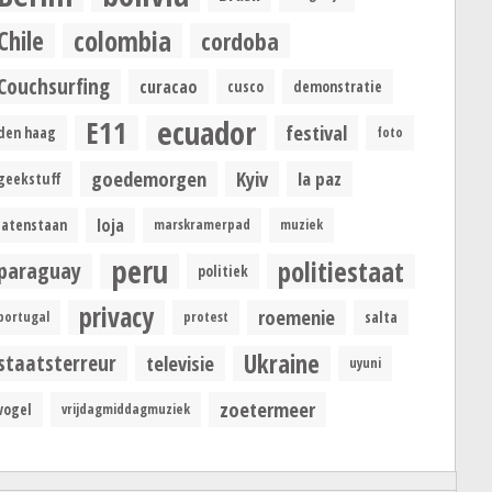
colombia
Chile
cordoba
Couchsurfing
curacao
cusco
demonstratie
ecuador
E11
festival
den haag
foto
goedemorgen
Kyiv
la paz
geekstuff
loja
latenstaan
marskramerpad
muziek
peru
politiestaat
paraguay
politiek
privacy
roemenie
portugal
protest
salta
Ukraine
staatsterreur
televisie
uyuni
zoetermeer
vogel
vrijdagmiddagmuziek