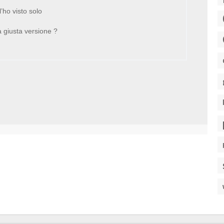
l’ho visto solo
a giusta versione ?