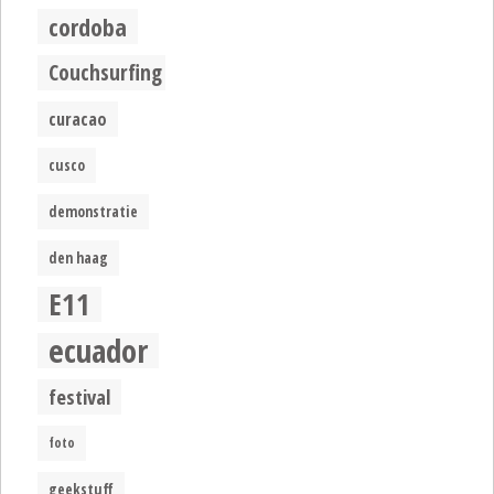
cordoba
Couchsurfing
curacao
cusco
demonstratie
den haag
E11
ecuador
festival
foto
geekstuff