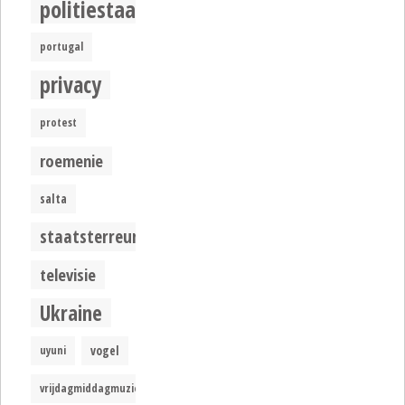
politiestaat
portugal
privacy
protest
roemenie
salta
staatsterreur
televisie
Ukraine
uyuni
vogel
vrijdagmiddagmuziek