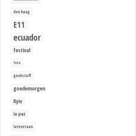
den haag
E11
ecuador
festival
foto
geekstuff
goedemorgen
Kyiv
la paz
latenstaan