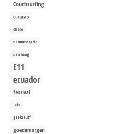
Couchsurfing
curacao
cusco
demonstratie
den haag
E11
ecuador
festival
foto
geekstuff
goedemorgen