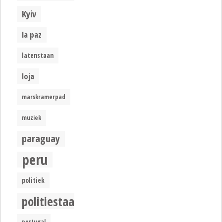
Kyiv
la paz
latenstaan
loja
marskramerpad
muziek
paraguay
peru
politiek
politiestaat
portugal