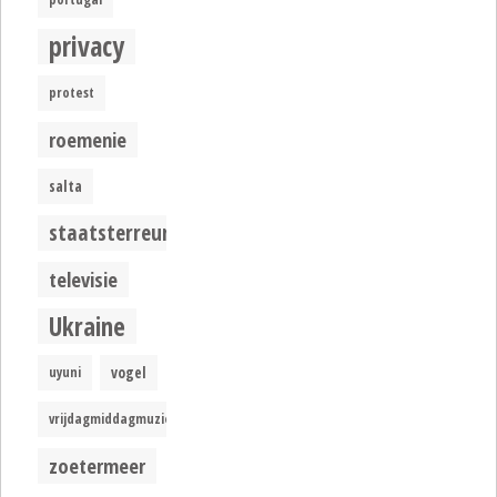
privacy
protest
roemenie
salta
staatsterreur
televisie
Ukraine
uyuni
vogel
vrijdagmiddagmuziek
zoetermeer