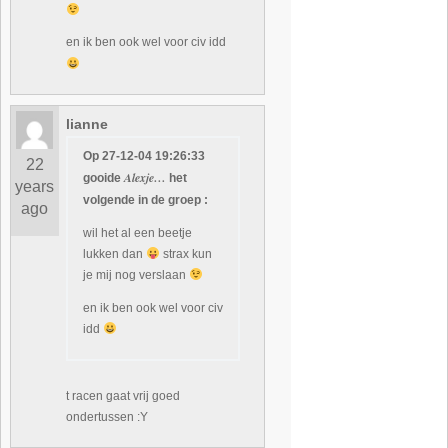
en ik ben ook wel voor civ idd
lianne
Op 27-12-04 19:26:33
22
Alexje…
gooide
het
years
volgende in de groep :
ago
wil het al een beetje
lukken dan
strax kun
je mij nog verslaan
en ik ben ook wel voor civ
idd
t racen gaat vrij goed
ondertussen :Y