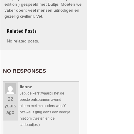
edition ) gespeeld met Bultje. Moeten we
vaker doen; veel mensen uitnodigen en
gezellig civillen!. Vet.
Related Posts
No related posts.
NO RESPONSES
lianne
Jep, de kerst waarbij het de
22
eerste ontspannen avond
years
alleen met mn ouders was:Y
ago
oftewel, t ging eens een keertje
niet om t vreten en de
cadeautjes:)