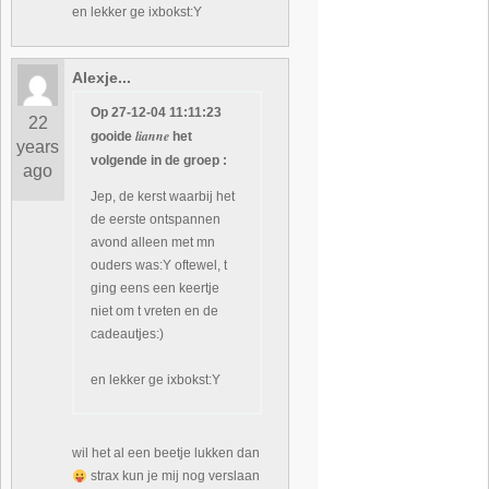
en lekker ge ixbokst:Y
Alexje...
Op 27-12-04 11:11:23
22
lianne
gooide
het
years
volgende in de groep :
ago
Jep, de kerst waarbij het
de eerste ontspannen
avond alleen met mn
ouders was:Y oftewel, t
ging eens een keertje
niet om t vreten en de
cadeautjes:)
en lekker ge ixbokst:Y
wil het al een beetje lukken dan
strax kun je mij nog verslaan