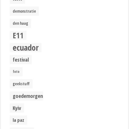
demonstratie
den haag
E11
ecuador
festival
foto
geekstuff
goedemorgen
Kyiv
la paz