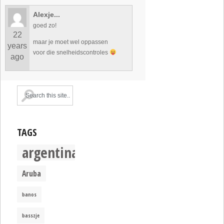
Alexje...
goed zo!
22
maar je moet wel oppassen
years
voor die snelheidscontroles
ago
TAGS
argentina
Aruba
banos
basszje