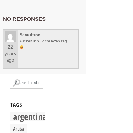
NO RESPONSES
Securitron
wat ben ik blij dit te lezen zeg
22
years
ago
TAGS
argentina
Aruba