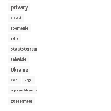
privacy
protest
roemenie
salta
staatsterreur
televisie
Ukraine
uyuni
vogel
vrijdagmiddagmuziek
zoetermeer