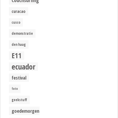
Couchsurfing
curacao
cusco
demonstratie
den haag
E11
ecuador
festival
foto
geekstuff
goedemorgen