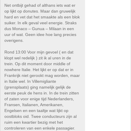
Net ontbijt gehad of althans iets wat er
op lijkt op donutes. Maar dan gruwelijk
hard en vet dat het smaakte als een blok
suiker. In elk geval veel energie. Straks
dus Monaco – Gunua – Milaan in een
uur of wat. Geen idee hoe lang precies
overigens.
Rond 13:00 Voor mijn gevoel ( en dat
klopt wel redelijk ) zit ik al uren in de
trein. Op dit moment door middle of
nowhere Italie. Het lijkt er op dat er in
Frankrijk niet gerookt mag worden, maar
in Italie wel. In Villemigliante
(grensplaats) ging namelijk gelijk de
eerste peuk de hens in. In de trein zitten
of zaten voor enige tijd Nederlanders,
Fransen, Italianen, Amerikanen,
Engelsen en een taaltje wat lijkt op
oostbloks oid. Twee conducteurs zijn al
ruim een kwartier bezig met het
controleren van een enkele passagier.