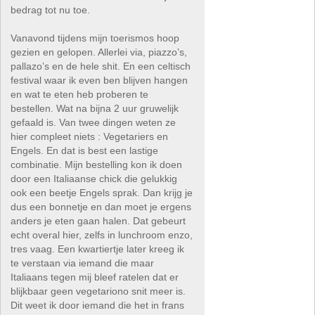
bedrag tot nu toe.
Vanavond tijdens mijn toerismos hoop
gezien en gelopen. Allerlei via, piazzo’s,
pallazo’s en de hele shit. En een celtisch
festival waar ik even ben blijven hangen
en wat te eten heb proberen te
bestellen. Wat na bijna 2 uur gruwelijk
gefaald is. Van twee dingen weten ze
hier compleet niets : Vegetariers en
Engels. En dat is best een lastige
combinatie. Mijn bestelling kon ik doen
door een Italiaanse chick die gelukkig
ook een beetje Engels sprak. Dan krijg je
dus een bonnetje en dan moet je ergens
anders je eten gaan halen. Dat gebeurt
echt overal hier, zelfs in lunchroom enzo,
tres vaag. Een kwartiertje later kreeg ik
te verstaan via iemand die maar
Italiaans tegen mij bleef ratelen dat er
blijkbaar geen vegetariono snit meer is.
Dit weet ik door iemand die het in frans