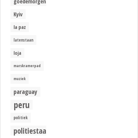
goedemorgen
Kyiv
la paz
latenstaan
loja
marskramerpad
muziek
paraguay
peru
politiek
politiestaat