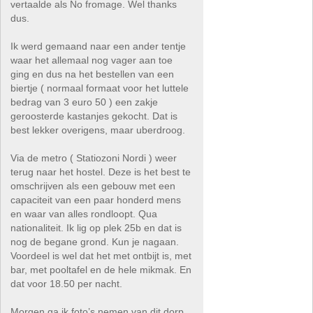
vertaalde als No fromage. Wel thanks
dus.
Ik werd gemaand naar een ander tentje
waar het allemaal nog vager aan toe
ging en dus na het bestellen van een
biertje ( normaal formaat voor het luttele
bedrag van 3 euro 50 ) een zakje
geroosterde kastanjes gekocht. Dat is
best lekker overigens, maar uberdroog.
Via de metro ( Statiozoni Nordi ) weer
terug naar het hostel. Deze is het best te
omschrijven als een gebouw met een
capaciteit van een paar honderd mens
en waar van alles rondloopt. Qua
nationaliteit. Ik lig op plek 25b en dat is
nog de begane grond. Kun je nagaan.
Voordeel is wel dat het met ontbijt is, met
bar, met pooltafel en de hele mikmak. En
dat voor 18.50 per nacht.
Morgen ga ik foto’s nemen van dit dorp.