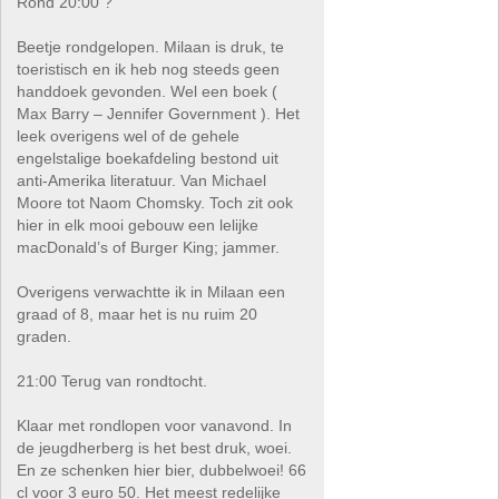
Rond 20:00 ?
Beetje rondgelopen. Milaan is druk, te
toeristisch en ik heb nog steeds geen
handdoek gevonden. Wel een boek (
Max Barry – Jennifer Government ). Het
leek overigens wel of de gehele
engelstalige boekafdeling bestond uit
anti-Amerika literatuur. Van Michael
Moore tot Naom Chomsky. Toch zit ook
hier in elk mooi gebouw een lelijke
macDonald’s of Burger King; jammer.
Overigens verwachtte ik in Milaan een
graad of 8, maar het is nu ruim 20
graden.
21:00 Terug van rondtocht.
Klaar met rondlopen voor vanavond. In
de jeugdherberg is het best druk, woei.
En ze schenken hier bier, dubbelwoei! 66
cl voor 3 euro 50. Het meest redelijke