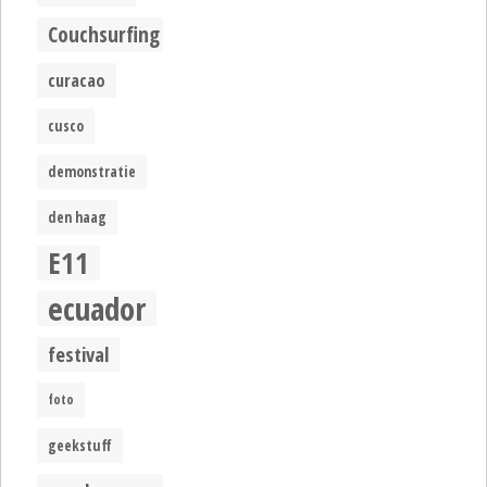
Couchsurfing
curacao
cusco
demonstratie
den haag
E11
ecuador
festival
foto
geekstuff