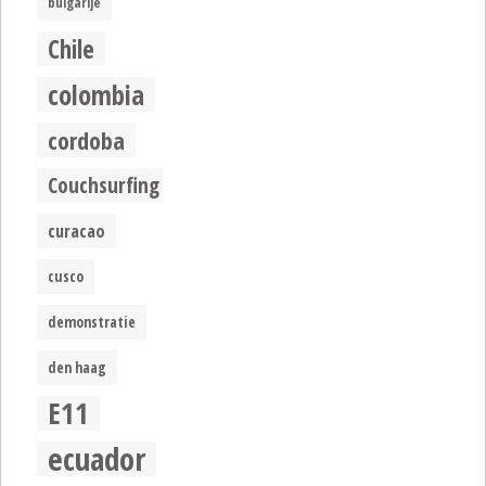
bulgarije
Chile
colombia
cordoba
Couchsurfing
curacao
cusco
demonstratie
den haag
E11
ecuador