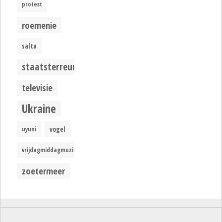
protest
roemenie
salta
staatsterreur
televisie
Ukraine
uyuni
vogel
vrijdagmiddagmuziek
zoetermeer