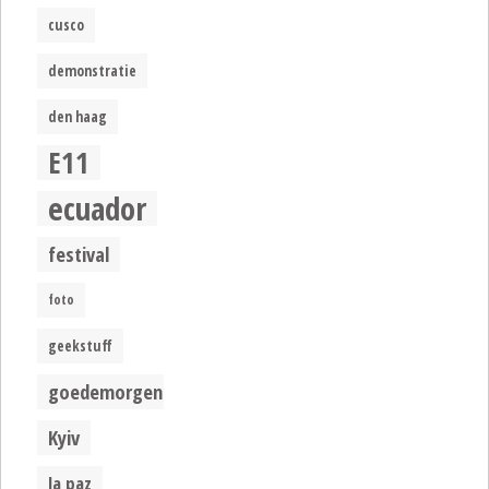
cusco
demonstratie
den haag
E11
ecuador
festival
foto
geekstuff
goedemorgen
Kyiv
la paz