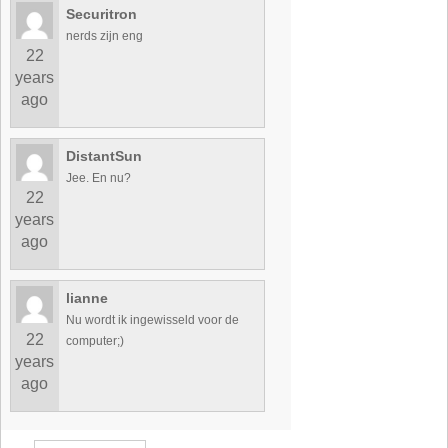
Securitron
nerds zijn eng
22
years
ago
DistantSun
Jee. En nu?
22
years
ago
lianne
Nu wordt ik ingewisseld voor de
22
computer;)
years
ago