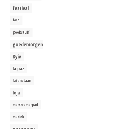
festival
foto
geekstuff
goedemorgen
Kyiv
la paz
latenstaan
loja
marskramerpad
muziek
paraguay