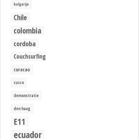
bulgarije
Chile
colombia
cordoba
Couchsurfing
curacao
cusco
demonstratie
den haag
E11
ecuador