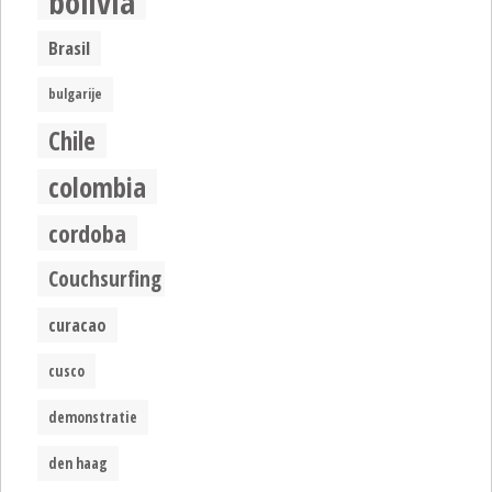
bolivia
Brasil
bulgarije
Chile
colombia
cordoba
Couchsurfing
curacao
cusco
demonstratie
den haag