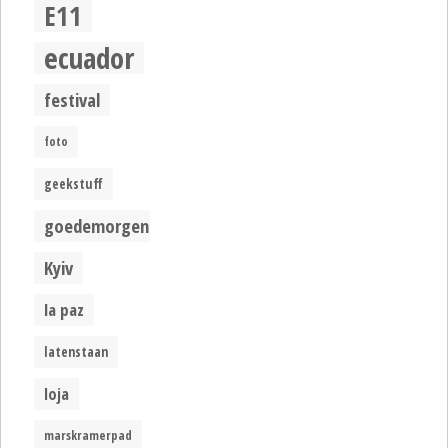
E11
ecuador
festival
foto
geekstuff
goedemorgen
Kyiv
la paz
latenstaan
loja
marskramerpad