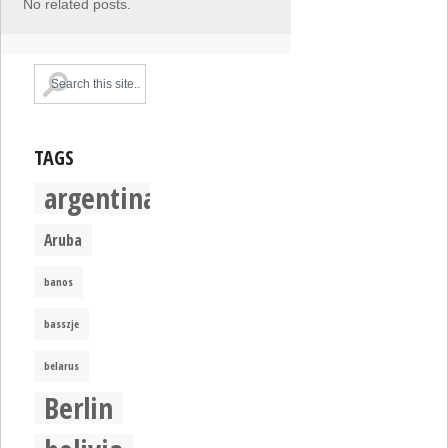
No related posts.
TAGS
argentina
Aruba
banos
basszje
belarus
Berlin