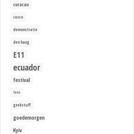
curacao
cusco
demonstratie
den haag
E11
ecuador
festival
foto
geekstuff
goedemorgen
Kyiv