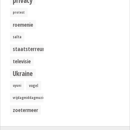
privacy
protest
roemenie
salta
staatsterreur
televisie
Ukraine
uyuni
vogel
vrijdagmiddagmuziek
zoetermeer