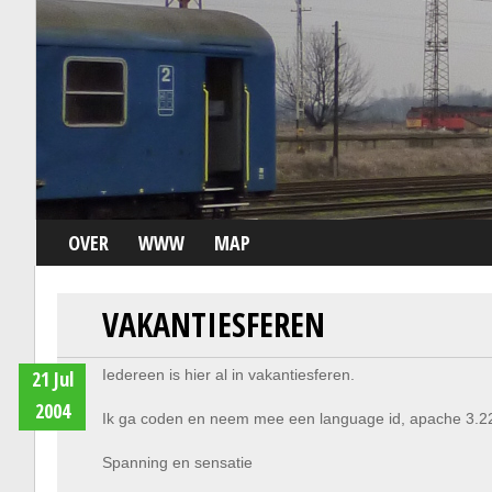
OVER
WWW
MAP
VAKANTIESFEREN
21 Jul
Iedereen is hier al in vakantiesferen.
2004
Ik ga coden en neem mee een language id, apache 3.2
Spanning en sensatie