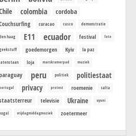
colombia
Chile
cordoba
Couchsurfing
curacao
cusco
demonstratie
ecuador
E11
festival
den haag
foto
goedemorgen
Kyiv
la paz
geekstuff
loja
latenstaan
marskramerpad
muziek
peru
politiestaat
paraguay
politiek
privacy
roemenie
portugal
protest
salta
Ukraine
staatsterreur
televisie
uyuni
zoetermeer
vogel
vrijdagmiddagmuziek