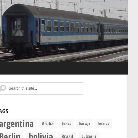
AGS
argentina
Aruba
banos
basszje
belarus
Berlin
bolivia
Brasil
bulgarije