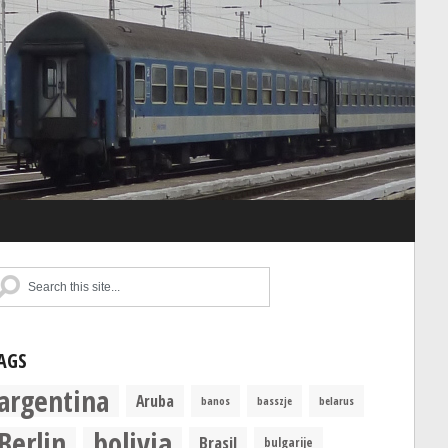
AGS
argentina
Aruba
banos
basszje
belarus
Berlin
bolivia
Brasil
bulgarije