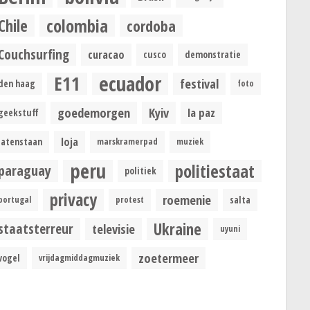
colombia
Chile
cordoba
Couchsurfing
curacao
cusco
demonstratie
ecuador
E11
festival
den haag
foto
goedemorgen
Kyiv
la paz
geekstuff
loja
latenstaan
marskramerpad
muziek
peru
politiestaat
paraguay
politiek
privacy
roemenie
portugal
protest
salta
Ukraine
staatsterreur
televisie
uyuni
zoetermeer
vogel
vrijdagmiddagmuziek