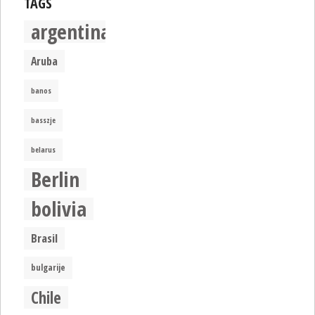
TAGS
argentina
Aruba
banos
basszje
belarus
Berlin
bolivia
Brasil
bulgarije
Chile