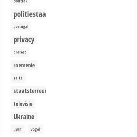
politiek
politiestaat
portugal
privacy
protest
roemenie
salta
staatsterreur
televisie
Ukraine
uyuni
vogel