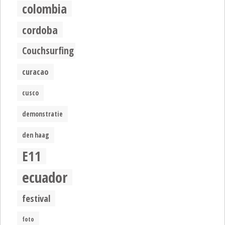
colombia
cordoba
Couchsurfing
curacao
cusco
demonstratie
den haag
E11
ecuador
festival
foto