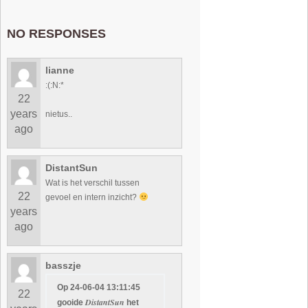
NO RESPONSES
lianne
:(:N:*
22
years
nietus..
ago
DistantSun
Wat is het verschil tussen
22
gevoel en intern inzicht?
years
ago
basszje
Op 24-06-04 13:11:45
22
DistantSun
gooide
het