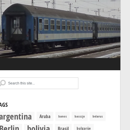
AGS
argentina
Aruba
banos
basszje
belarus
Berlin
bolivia
Brasil
bulgarije