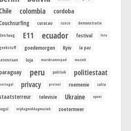
colombia
Chile
cordoba
Couchsurfing
curacao
cusco
demonstratie
ecuador
E11
festival
den haag
foto
goedemorgen
Kyiv
la paz
geekstuff
loja
latenstaan
marskramerpad
muziek
peru
politiestaat
paraguay
politiek
privacy
roemenie
portugal
protest
salta
Ukraine
staatsterreur
televisie
uyuni
zoetermeer
vogel
vrijdagmiddagmuziek