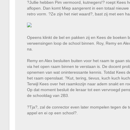
?Jullie hebben Pim vermoord, kutnegers!? roept Kees het
aflopen. Dan komt Miep aangerent in een totaal nieuwe a
retro vorm. ?Ze zijn het niet waard?, bast zij met een h
Opeens klinkt de bel en pakken zij en Kees de boeken bi
verwensingen loop de school binnen. Roy, Remy en Alex
na.
Remy en Alex besluiten buiten voor het raam te gaan st
via het open raam binnen te verstaan is. De docent prob
opnemen van wat oninteressante kennis. Totdat Kees d
het raam openslaat. ?Kut, tering, tievus, kuch kuch kuch
Terwijl Kees over het raamkozijn naar adem snakt en ro
Op dat moment besluit de leraar tot een vervroegd pensio
de schooldag van 2B3.
?Tja?, zal de conrector even later mompelen tegen de to
appel en ei op een school?.