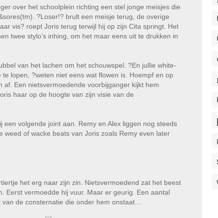
er over het schoolplein richting een stel jonge meisjes die
sores(tm). ?Loser!? brult een meisje terug, de overige
 vis? roept Joris terug terwijl hij op zijn Cita springt. Het
sen twee stylo’s inhing, om het maar eens uit te drukken in
ubbel van het lachen om het schouwspel. ?En jullie white-
de te lopen, ?weten niet eens wat flowen is. Hoempf en op
lein af. Een nietsvermoedende voorbijganger kijkt hem
ris haar op de hoogte van zijn visie van de
j een volgende joint aan. Remy en Alex liggen nog steeds
de weed of wacke beats van Joris zoals Remy even later
ertje het erg naar zijn zin. Nietsvermoedend zat het beest
. Eerst vermoedde hij vuur. Maar er geurig. Een aantal
et van de consternatie die onder hem onstaat…