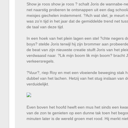
Show je roos show je roos ? schalt Joris de wannabe-neg
net naarstig proberen te ontsnappen uit een dag school&
meisjes giechelen instemment. ?Ach wat slet, je meurt naar
was zo’n tijd in het jaar dat de gemiddelde trend net tus
de taal van deze tijd.
In een hoek van het plein lagen een stel ?chte negers d
boys? stelde Joris terwijl hij zijn brommer aan probeer
de beat van zijn nieuwste creatie stuift Joris van het p
verdwaasd naar. ?Lik mijn boom lik mijn boom? bracht Jo
verkeersregels.
?Vuur?, riep Roy en met een vloeiende beweging stak hi
dubbel van het lachen. Hetzij van het stug inslaan van 
verduidelijkt.
Even boven het hoofd heeft een mus het sinds een kwarti
van de zon te genieten op een dunne tak toen het begon
minuten later is de wereld groen met rood. Hij merkt ni