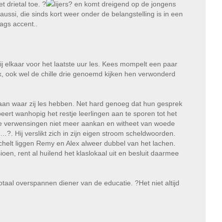
 drietal toe. ?
lijers? en komt dreigend op de jongens
ussi, die sinds kort weer onder de belangstelling is in een
aags accent..
j elkaar voor het laatste uur les. Kees mompelt een paar
, ook wel de chille drie genoemd kijken hen verwonderd
aan waar zij les hebben. Net hard genoeg dat hun gesprek
eert wanhopig het restje leerlingen aan te sporen tot het
e verwensingen niet meer aankan en witheet van woede
…?. Hij verslikt zich in zijn eigen stroom scheldwoorden.
chelt liggen Remy en Alex alweer dubbel van het lachen.
en, rent al huilend het klaslokaal uit en besluit daarmee
taal overspannen diener van de educatie. ?Het niet altijd