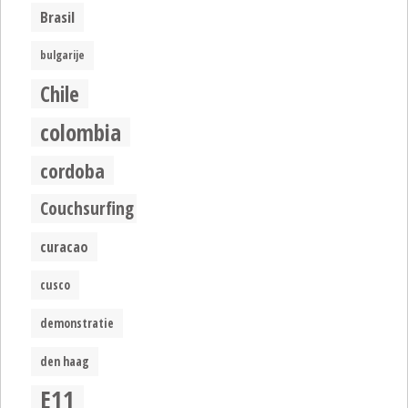
Brasil
bulgarije
Chile
colombia
cordoba
Couchsurfing
curacao
cusco
demonstratie
den haag
E11