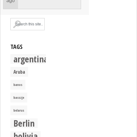
ago
TAGS
argentina
Aruba
banos
basszje
belarus
Berlin
bolivia