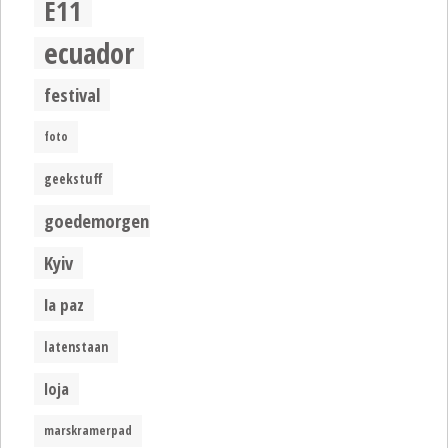
E11
ecuador
festival
foto
geekstuff
goedemorgen
Kyiv
la paz
latenstaan
loja
marskramerpad