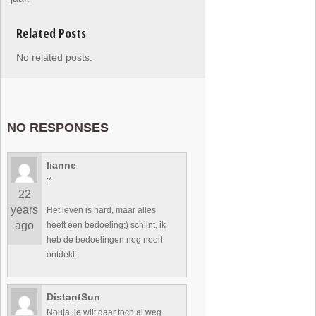
Related Posts
No related posts.
NO RESPONSES
lianne
:*
22
years
Het leven is hard, maar alles
ago
heeft een bedoeling;)
schijnt, ik
heb de bedoelingen nog nooit
ontdekt
DistantSun
Nouja, je wilt daar toch al weg