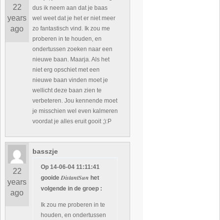
22
dus ik neem aan dat je baas
years
wel weet dat je het er niet meer
ago
zo fantastisch vind. Ik zou me
proberen in te houden, en
ondertussen zoeken naar een
nieuwe baan. Maarja. Als het
niet erg opschiet met een
nieuwe baan vinden moet je
wellicht deze baan zien te
verbeteren. Jou kennende moet
je misschien wel even kalmeren
voordat je alles eruit gooit ;):P
basszje
Op 14-06-04 11:11:41
22
DistantSun
gooide
het
years
volgende in de groep :
ago
Ik zou me proberen in te
houden, en ondertussen