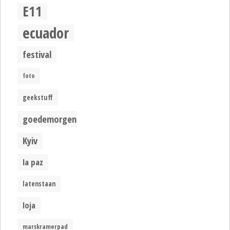
E11
ecuador
festival
foto
geekstuff
goedemorgen
Kyiv
la paz
latenstaan
loja
marskramerpad