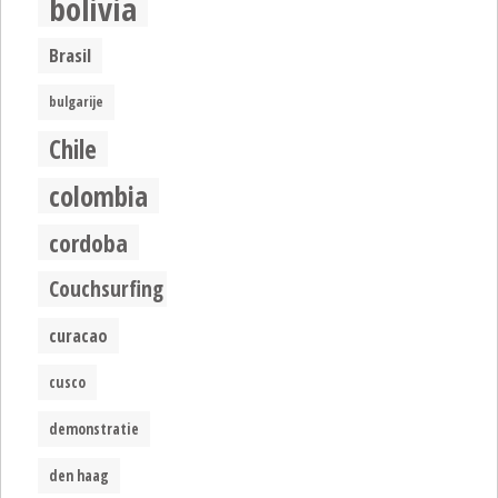
bolivia
Brasil
bulgarije
Chile
colombia
cordoba
Couchsurfing
curacao
cusco
demonstratie
den haag