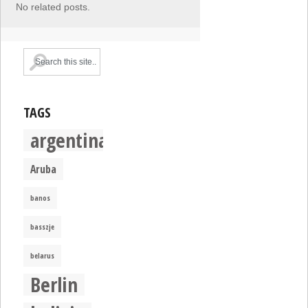
No related posts.
TAGS
argentina
Aruba
banos
basszje
belarus
Berlin