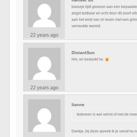
basszje lijdt gewoon aan een bepaalde 
angst tastbaar en echt door dit soort ui
aan het eind van zn leven met een grima
verneukte wereld
22 years ago
DistantSun
Hm, en bedankt he.
22 years ago
lianne
Iedereen is wel verrot of niet de mo
Dankje, bij deze spreek ik je vanaf nu 