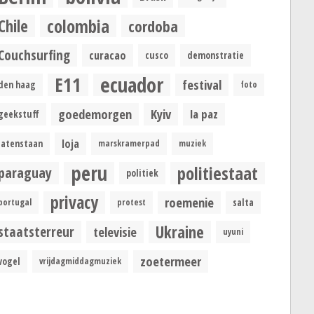
colombia
Chile
cordoba
Couchsurfing
curacao
cusco
demonstratie
ecuador
E11
festival
den haag
foto
goedemorgen
Kyiv
la paz
geekstuff
loja
latenstaan
marskramerpad
muziek
peru
politiestaat
paraguay
politiek
privacy
roemenie
portugal
protest
salta
Ukraine
staatsterreur
televisie
uyuni
zoetermeer
vogel
vrijdagmiddagmuziek