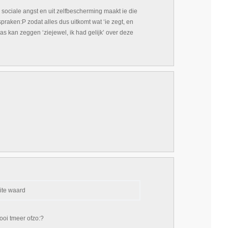
sociale angst en uit zelfbescherming maakt ie die
tspraken:P zodat alles dus uitkomt wat ‘ie zegt, en
s kan zeggen ‘ziejewel, ik had gelijk’ over deze
eite waard
nooi tmeer ofzo:?