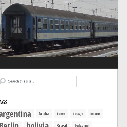
AGS
argentina
Aruba
banos
basszje
belarus
Berlin
bolivia
Brasil
bulgarije