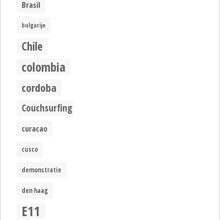
Brasil
bulgarije
Chile
colombia
cordoba
Couchsurfing
curacao
cusco
demonstratie
den haag
E11