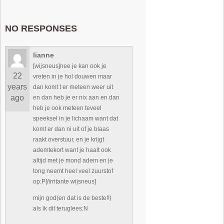
NO RESPONSES
lianne
[wijsneus]nee je kan ook je
22
vreten in je hol douwen maar
years
dan komt t er meteen weer uit
ago
en dan heb je er nix aan en dan
heb je ook meteen teveel
speeksel in je lichaam want dat
komt er dan ni uit of je blaas
raakt overstuur, en je krijgt
ademtekort want je haalt ook
altijd met je mond adem en je
tong neemt heel veel zuurstof
op:P[/irritante wijsneus]
mijn god(en dat is de beste!!)
als ik dit teruglees:N