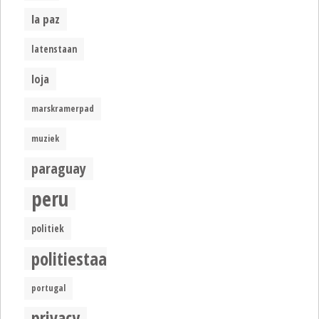
la paz
latenstaan
loja
marskramerpad
muziek
paraguay
peru
politiek
politiestaat
portugal
privacy