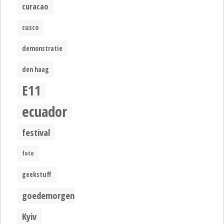
curacao
cusco
demonstratie
den haag
E11
ecuador
festival
foto
geekstuff
goedemorgen
Kyiv