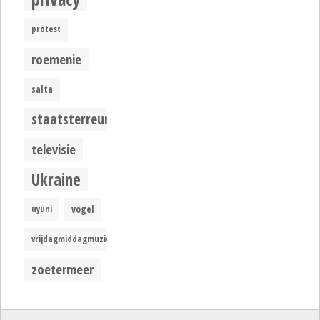
protest
roemenie
salta
staatsterreur
televisie
Ukraine
uyuni
vogel
vrijdagmiddagmuziek
zoetermeer