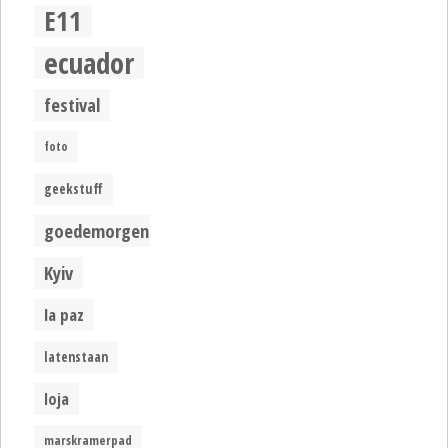
E11
ecuador
festival
foto
geekstuff
goedemorgen
Kyiv
la paz
latenstaan
loja
marskramerpad