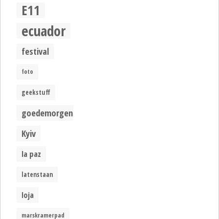
E11
ecuador
festival
foto
geekstuff
goedemorgen
Kyiv
la paz
latenstaan
loja
marskramerpad