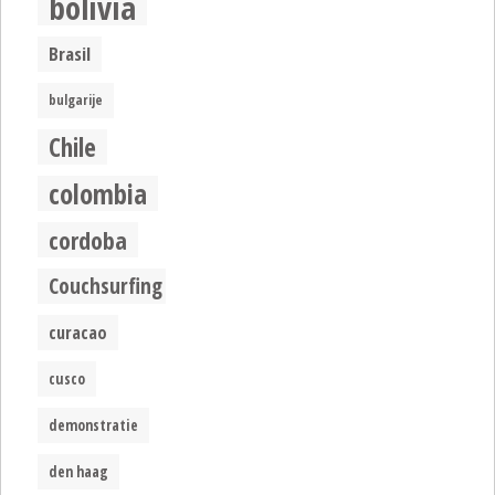
bolivia
Brasil
bulgarije
Chile
colombia
cordoba
Couchsurfing
curacao
cusco
demonstratie
den haag