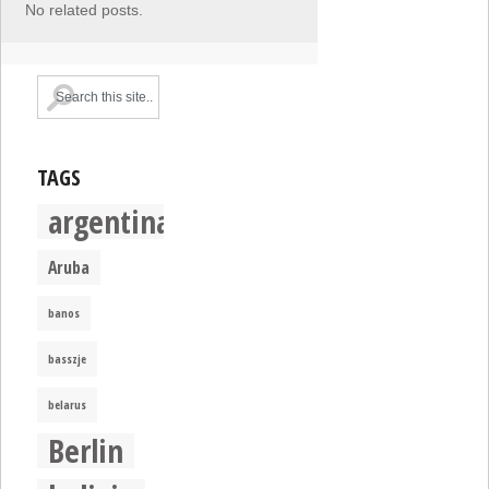
No related posts.
TAGS
argentina
Aruba
banos
basszje
belarus
Berlin