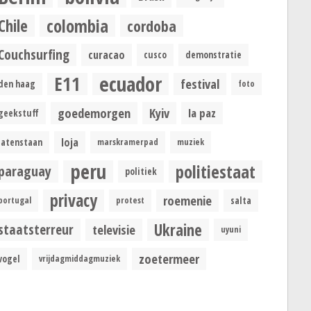
colombia
Chile
cordoba
Couchsurfing
curacao
cusco
demonstratie
ecuador
E11
festival
den haag
foto
goedemorgen
Kyiv
la paz
geekstuff
loja
latenstaan
marskramerpad
muziek
peru
politiestaat
paraguay
politiek
privacy
roemenie
portugal
protest
salta
Ukraine
staatsterreur
televisie
uyuni
zoetermeer
vogel
vrijdagmiddagmuziek