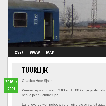
OVER
WWW
MAP
TUURLIJK
30 Mar
Geachte Heer Sjaak,
2004
Woensdag a.s. tussen 13:00 en 15:00 kan je je sleute
heb je pech (jammer joh).
Lang leve de woningbouw vereniging die er vanuit gaat d