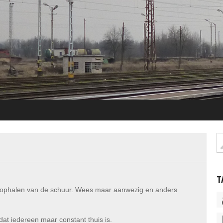
T
ls ophalen van de schuur. Wees maar aanwezig en anders
at iedereen maar constant thuis is.