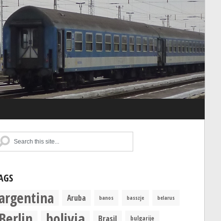
AGS
argentina
Aruba
banos
basszje
belarus
Berlin
bolivia
Brasil
bulgarije