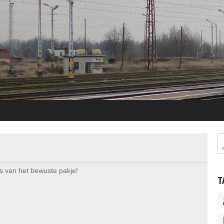
’s van het bewuste pakje!
T