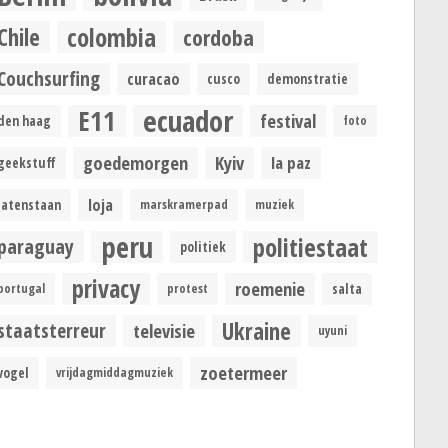
colombia
Chile
cordoba
Couchsurfing
curacao
cusco
demonstratie
ecuador
E11
festival
den haag
foto
goedemorgen
Kyiv
la paz
geekstuff
loja
latenstaan
marskramerpad
muziek
peru
politiestaat
paraguay
politiek
privacy
roemenie
portugal
protest
salta
Ukraine
staatsterreur
televisie
uyuni
zoetermeer
vogel
vrijdagmiddagmuziek