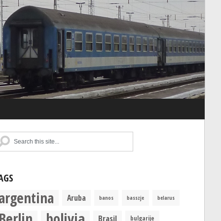
AGS
argentina
Aruba
banos
basszje
belarus
Berlin
bolivia
Brasil
bulgarije