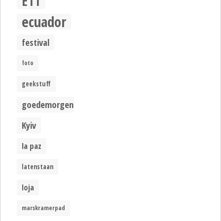
E11
ecuador
festival
foto
geekstuff
goedemorgen
Kyiv
la paz
latenstaan
loja
marskramerpad