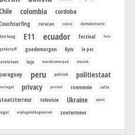
colombia
Chile
cordoba
Couchsurfing
curacao
cusco
demonstratie
ecuador
E11
festival
den haag
foto
goedemorgen
Kyiv
la paz
geekstuff
loja
latenstaan
marskramerpad
muziek
peru
politiestaat
paraguay
politiek
privacy
roemenie
portugal
protest
salta
Ukraine
staatsterreur
televisie
uyuni
zoetermeer
vogel
vrijdagmiddagmuziek