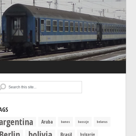
AGS
argentina
Aruba
banos
basszje
belarus
Berlin
bolivia
Brasil
bulgarije