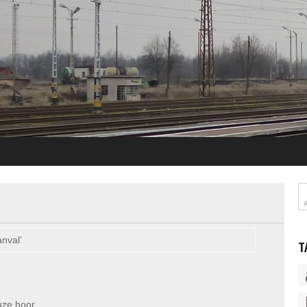
nval’
T
uze hoor