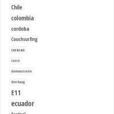
Chile
colombia
cordoba
Couchsurfing
curacao
cusco
demonstratie
den haag
E11
ecuador
festival