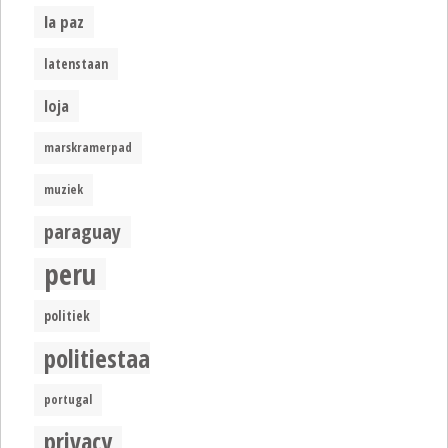
la paz
latenstaan
loja
marskramerpad
muziek
paraguay
peru
politiek
politiestaat
portugal
privacy