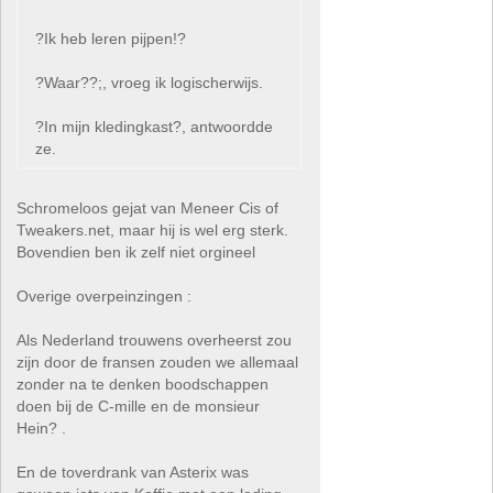
?Ik heb leren pijpen!?
?Waar??;, vroeg ik logischerwijs.
?In mijn kledingkast?, antwoordde
ze.
Schromeloos gejat van Meneer Cis of
Tweakers.net, maar hij is wel erg sterk.
Bovendien ben ik zelf niet orgineel
Overige overpeinzingen :
Als Nederland trouwens overheerst zou
zijn door de fransen zouden we allemaal
zonder na te denken boodschappen
doen bij de C-mille en de monsieur
Hein? .
En de toverdrank van Asterix was