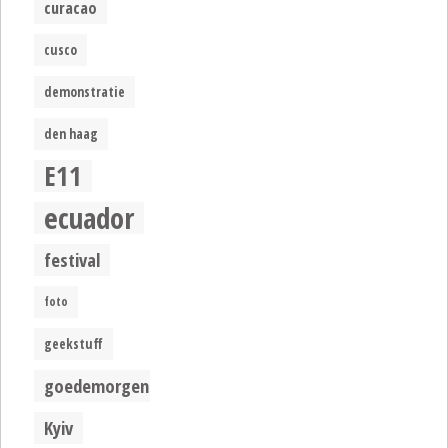
curacao
cusco
demonstratie
den haag
E11
ecuador
festival
foto
geekstuff
goedemorgen
Kyiv