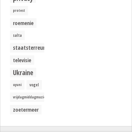
protest
roemenie
salta
staatsterreur
televisie
Ukraine
uyuni
vogel
vrijdagmiddagmuziek
zoetermeer