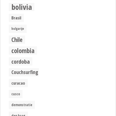
bolivia
Brasil
bulgarije
Chile
colombia
cordoba
Couchsurfing
curacao
cusco
demonstratie
den haag