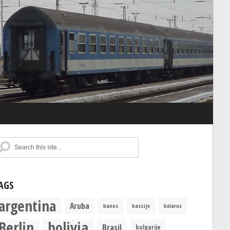
AGS
argentina
Aruba
banos
basszje
belarus
Berlin
bolivia
Brasil
bulgarije