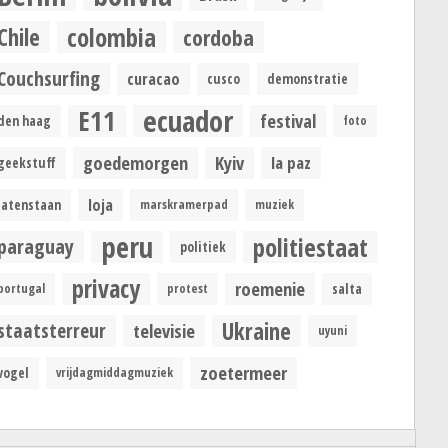
colombia
Chile
cordoba
Couchsurfing
curacao
cusco
demonstratie
ecuador
E11
festival
den haag
foto
goedemorgen
Kyiv
la paz
geekstuff
loja
latenstaan
marskramerpad
muziek
peru
politiestaat
paraguay
politiek
privacy
roemenie
portugal
protest
salta
Ukraine
staatsterreur
televisie
uyuni
zoetermeer
vogel
vrijdagmiddagmuziek