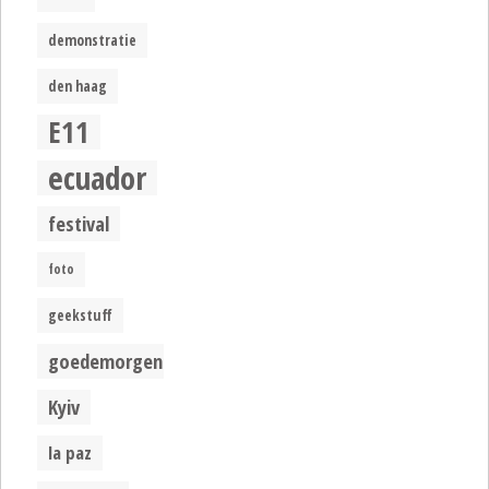
demonstratie
den haag
E11
ecuador
festival
foto
geekstuff
goedemorgen
Kyiv
la paz