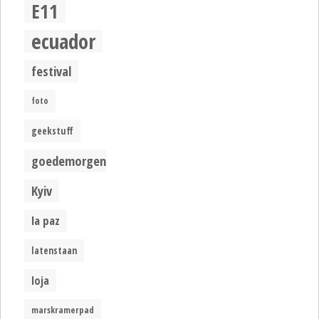
E11
ecuador
festival
foto
geekstuff
goedemorgen
Kyiv
la paz
latenstaan
loja
marskramerpad