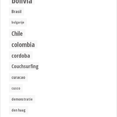
bolivia
Brasil
bulgarije
Chile
colombia
cordoba
Couchsurfing
curacao
cusco
demonstratie
den haag