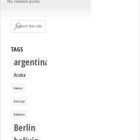
No related posts.
TAGS
argentina
Aruba
banos
basszje
belarus
Berlin