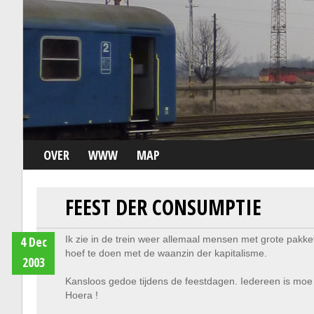
OVER
WWW
MAP
FEEST DER CONSUMPTIE
4 Dec
Ik zie in de trein weer allemaal mensen met grote pakkett
hoef te doen met de waanzin der kapitalisme.
2003
Kansloos gedoe tijdens de feestdagen. Iedereen is moe e
Hoera !