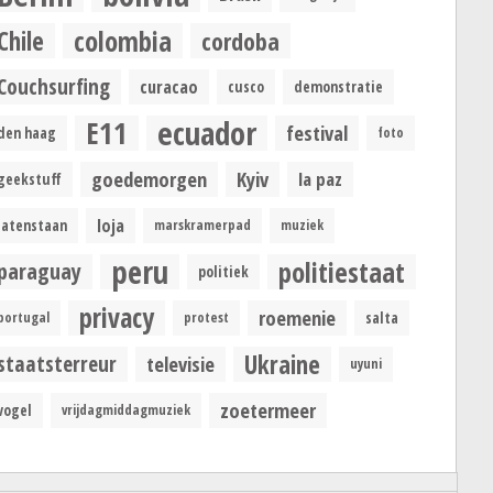
colombia
Chile
cordoba
Couchsurfing
curacao
cusco
demonstratie
ecuador
E11
festival
den haag
foto
goedemorgen
Kyiv
la paz
geekstuff
loja
latenstaan
marskramerpad
muziek
peru
politiestaat
paraguay
politiek
privacy
roemenie
portugal
protest
salta
Ukraine
staatsterreur
televisie
uyuni
zoetermeer
vogel
vrijdagmiddagmuziek