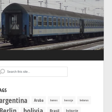
AGS
argentina
Aruba
banos
basszje
belarus
Berlin
bolivia
Brasil
bulgarije