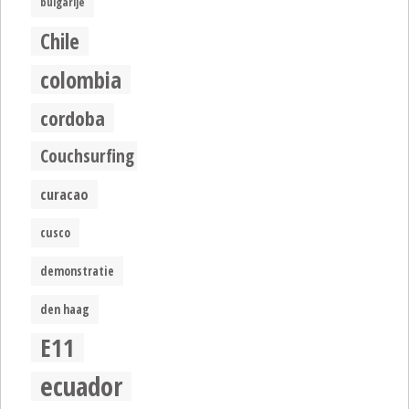
bulgarije
Chile
colombia
cordoba
Couchsurfing
curacao
cusco
demonstratie
den haag
E11
ecuador