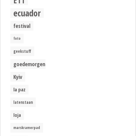
E11
ecuador
festival
foto
geekstuff
goedemorgen
Kyiv
la paz
latenstaan
loja
marskramerpad