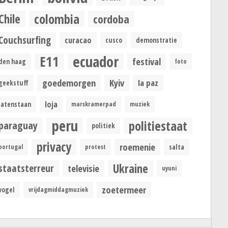
colombia
Chile
cordoba
Couchsurfing
curacao
cusco
demonstratie
ecuador
E11
festival
den haag
foto
goedemorgen
Kyiv
la paz
geekstuff
loja
latenstaan
marskramerpad
muziek
peru
politiestaat
paraguay
politiek
privacy
roemenie
portugal
protest
salta
Ukraine
staatsterreur
televisie
uyuni
zoetermeer
vogel
vrijdagmiddagmuziek