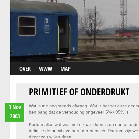
OVER
WWW
MAP
PRIMITIEF OF ONDERDRUKT
3 Nov
Wat is me nog steeds afvraag. Wat is het serieuze gedee
ben bang dat de verhouding ongeveer 5% / 95% is.
2003
Kortom alles wat we ‘met elkaar’ doen is op een of an
definitie de primitieve aard der mensch. Daarom zijn w
direct zou willen doen.