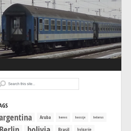
AGS
argentina
Aruba
banos
basszje
belarus
Berlin
bolivia
Brasil
bulgarije