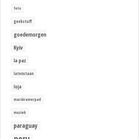
foto
geekstuff
goedemorgen
Kyiv
la paz
latenstaan
loja
marskramerpad
muziek
paraguay
peru