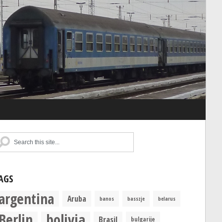
AGS
argentina
Aruba
banos
basszje
belarus
Berlin
bolivia
Brasil
bulgarije