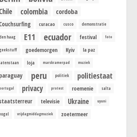
colombia
Chile
cordoba
Couchsurfing
curacao
cusco
demonstratie
ecuador
E11
festival
den haag
foto
goedemorgen
Kyiv
la paz
geekstuff
loja
latenstaan
marskramerpad
muziek
peru
politiestaat
paraguay
politiek
privacy
roemenie
portugal
protest
salta
Ukraine
staatsterreur
televisie
uyuni
zoetermeer
vogel
vrijdagmiddagmuziek